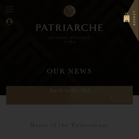
BASKET
0
OUR NEWS
back to the list
Major of the Tastevinage