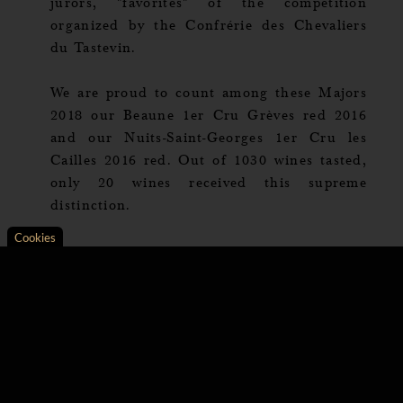
jurors, "favorites" of the competition
organized by the Confrérie des Chevaliers
du Tastevin.
We are proud to count among these Majors
2018 our Beaune 1er Cru Grèves red 2016
and our Nuits-Saint-Georges 1er Cru les
Cailles 2016 red. Out of 1030 wines tasted,
only 20 wines received this supreme
distinction.
Cookies
Axeptio consent
Consent Management Platform: Personalize Your Opt
Our platform empowers you to tailor and manage your 