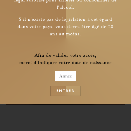
l'alcool.
Newsletter
S'il n'existe pas de législation à cet égard
dans votre pays, vous devez être âgé de 20
I read and understood
ans au moins.
the information pertaining to the collection of my personal data
Afin de valider votre accès,
merci d'indiquer votre date de naissance
ENTRER