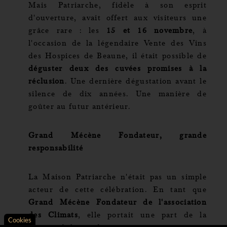
Mais Patriarche, fidèle à son esprit
d'ouverture, avait offert aux visiteurs une
grâce rare : les
15 et 16 novembre
, à
l'occasion de la légendaire Vente des Vins
des Hospices de Beaune, il était possible de
déguster deux des cuvées promises à la
réclusion
. Une dernière dégustation avant le
silence de dix années. Une manière de
goûter au futur antérieur.
Patriarche utilise les Cookies
Nous utilisons des cookies pour
Grand Mécène Fondateur, grande
réaliser des statistiques de fréquentation et de navigation du
responsabilité
site.
Vous pourrez à tout moment changer d'avis en cliquant sur le
lien ci-dessous :
La Maison Patriarche n'était pas un simple
Consulter notre politique de confidentialité
acteur de cette célébration. En tant que
Consentements certifiés par
Grand Mécène Fondateur de l'association
des Climats
, elle portait une part de la
Refuser
Paramétrer
Tout accepter
Cookies