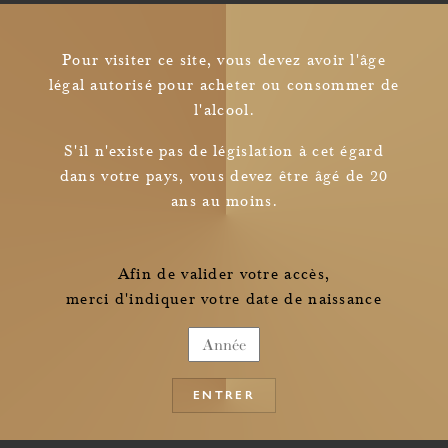
Pour visiter ce site, vous devez avoir l'âge
légal autorisé pour acheter ou consommer de
l'alcool.
Newsletter
S'il n'existe pas de législation à cet égard
dans votre pays, vous devez être âgé de 20
Je confirme avoir pris connaissance des
ans au moins.
informations relatives à la collecte de mes données personnelles
Afin de valider votre accès,
merci d'indiquer votre date de naissance
ENTRER