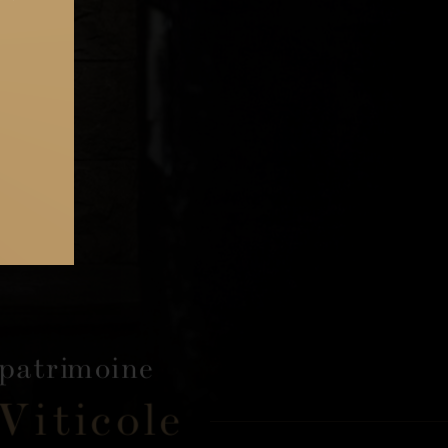
patrimoine
Viticole