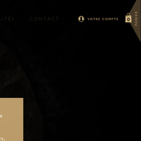
PANIER
L
I
T
É
S
C
O
N
T
A
C
T
0
VOTRE COMPTE
sé
ys,