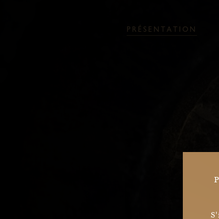
P
R
É
S
E
N
T
A
T
I
O
N
P
S'