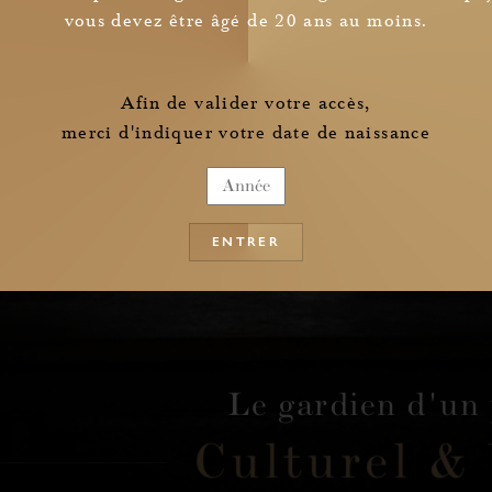
vous devez être âgé de 20 ans au moins.
Je confirme avoir pris connaissance des
informations relatives à la collecte de mes données personnelles
Afin de valider votre accès,
merci d'indiquer votre date de naissance
ENTRER
Le
gardien
d'un
Culturel
&