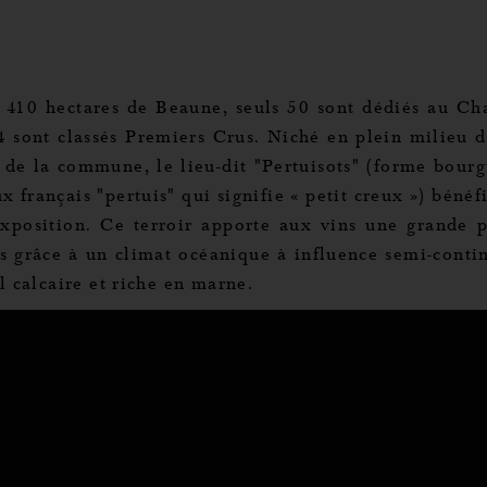
s 410 hectares de Beaune, seuls 50 sont dédiés au Ch
4 sont classés Premiers Crus. Niché en plein milieu d
 de la commune, le lieu-dit "Pertuisots" (forme bour
x français "pertuis" qui signifie « petit creux ») bénéf
exposition. Ce terroir apporte aux vins une grande p
nnalisez vos Options
s grâce à un climat océanique à influence semi-contin
l calcaire et riche en marne.
rer vos paramètres de confidentialité, en garantis
a belle robe jaune-vert, ce vin offre des arômes
e, avec des notes d'acacia et de chèvrefeuille. Avec u