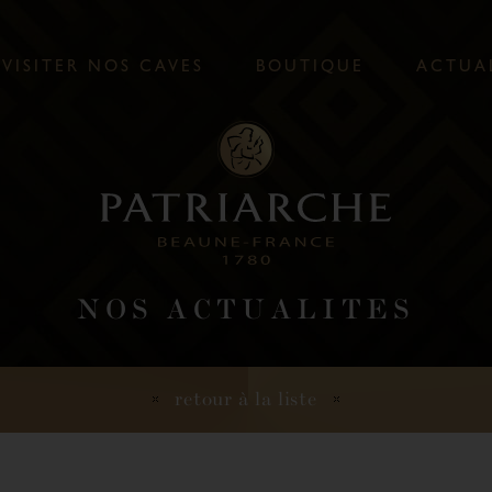
V
I
S
I
T
E
R
N
O
S
C
A
V
E
S
B
O
U
T
I
Q
U
E
A
C
T
U
A
NOS ACTUALITES
retour à la liste