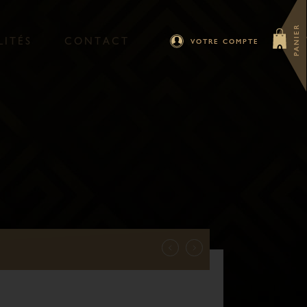
PANIER
L
I
T
É
S
C
O
N
T
A
C
T
VOTRE COMPTE
0