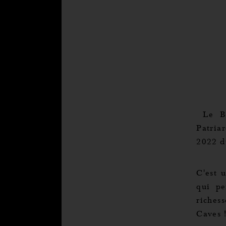
Le Be
Patria
2022 d
C'est 
qui pe
riches
Caves 