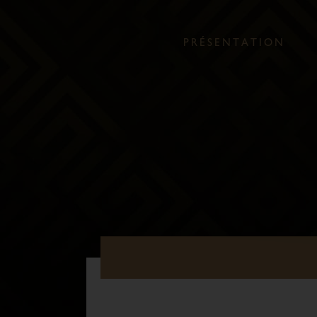
P
R
É
S
E
N
T
A
T
I
O
N