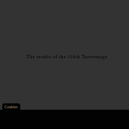
The results of the 110th Tastevinage
Cookies
Axeptio consent
Consent Management Platform: Personalize Your Opt